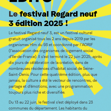
Le
festival Regard neuf
3 édition 2025 !
Le festival Regard neuf 3, est un
festival culturel
gratuit organisé tous les 2 ans depuis 2019 par les
organismes Hlm du 93 et coordonné par l’AORIF
(l’association des organismes de logement social
d’Ile-de-France). Il
s’est terminé le 22 juin 2025, après
dix jours de célébration de la création dans de
nombreuses résidences d’habitat social de Seine-
Saint-Denis. Pour cette quatrième édition, plus que
jamais, la culture a été le vecteur de rencontres, de
partage et d’émotions, avec une programmation
toujours plus riche et diversifiée.
Du 13 au 22 juin, le festival s’est déployé dans 23
communes du département. Les habitants du