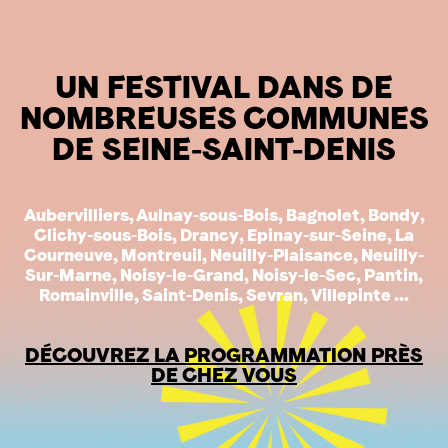
UN FESTIVAL DANS DE
NOMBREUSES COMMUNES
DE SEINE-SAINT-DENIS
Aubervilliers, Aulnay-sous-Bois, Bagnolet, Bondy,
Clichy-sous-Bois, Drancy, Epinay-sur-Seine, La
Courneuve, Montreuil, Neuilly-Plaisance, Neuilly-
Sur-Marne, Noisy-le-Grand, Noisy-le-Sec, Pantin,
Romainville, Saint-Denis, Sevran, Villepinte ...
DÉCOUVREZ LA PROGRAMMATION PRÈS
DE CHEZ VOUS