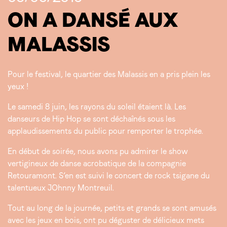
ON A DANSÉ AUX
MALASSIS
Pour le festival, le quartier des Malassis en a pris plein les
yeux !
Le samedi 8 juin, les rayons du soleil étaient là. Les
danseurs de Hip Hop se sont déchaînés sous les
applaudissements du public pour remporter le trophée.
En début de soirée, nous avons pu admirer le show
vertigineux de danse acrobatique de la compagnie
Retouramont. S’en est suivi le concert de rock tsigane du
talentueux
JOhnny Montreuil.
Tout au long de la journée, petits et grands se sont amusés
avec les jeux en bois, ont pu déguster de délicieux mets