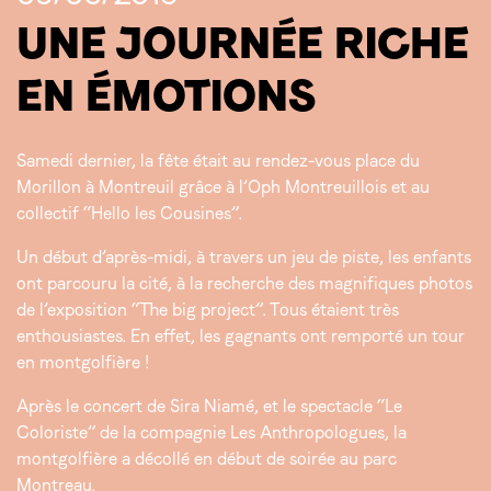
UNE JOURNÉE RICHE
EN ÉMOTIONS
Samedi dernier, la fête était au rendez-vous place du
Morillon à Montreuil grâce à l’Oph Montreuillois et au
collectif “Hello les Cousines”.
Un début d’après-midi, à travers un jeu de piste, les enfants
ont parcouru la cité, à la recherche des magnifiques photos
de l’exposition “The big project”. Tous étaient très
enthousiastes. En effet, les gagnants ont remporté un tour
en montgolfière !
Après le concert de Sira Niamé, et le spectacle “Le
Coloriste” de la compagnie Les Anthropologues, la
montgolfière a décollé en début de soirée au parc
Montreau.