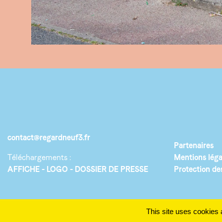
contact@regardneuf3.fr
Partenaires
Téléchargements :
Mentions léga
AFFICHE
LOGO
DOSSIER DE PRESSE
Protection de
This site uses cookies 