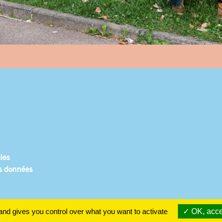
les
s données
and gives you control over what you want to activate
OK, acce