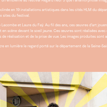
ir un emblème au festival Regard neuf 3 que l’anamorphose imagi
éclinée en 19 installations artistiques dans les cités HLM du dép
 sites du festival.
 Lacombe et Laure du Faÿ. Au fil des ans, ces œuvres d’art jouen
 en scène devant le soeil jaune. Ces œuvres sont réalisées avec 
e réalisation et de la prise de vue. Les images produites sont af
 en lumière le regard porté sur le département de la Seine-Sain