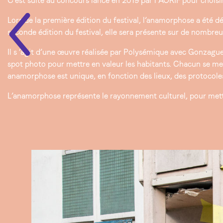
C’est suite au concours lancé en 2019 par l’AORIF pour chois
Lors de la première édition du festival, l’anamorphose a été d
seconde édition du festival, elle sera présente sur de nombreux
Il s ‘agit d’une œuvre réalisée par Polysémique avec Gonzague
spot photo pour mettre en valeur les habitants. Chacun se met
anamorphose est unique, en fonction des lieux, des protocoles d
L’anamorphose représente le rayonnement culturel, pour mettre