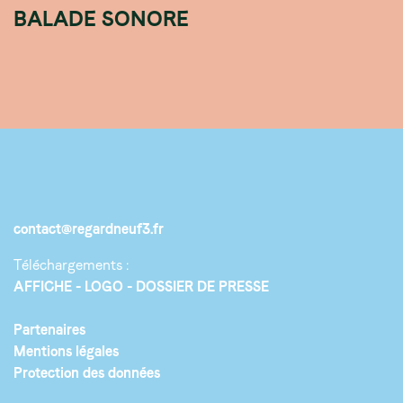
BALADE SONORE
contact@regardneuf3.fr
Téléchargements :
AFFICHE
LOGO
DOSSIER DE PRESSE
Partenaires
Mentions légales
Protection des données