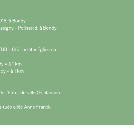
918, à Bondy
assigny - Polissard, à Bondy
UB – 616 : arrêt « Église de
y » à 1 km
dy » à 1 km
de l’hôtel-de-ville (Esplanade
située allée Anne Franck