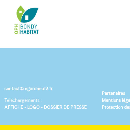
contact@regardneuf3.fr
Partenaires
Téléchargements :
Mentions léga
AFFICHE
LOGO
DOSSIER DE PRESSE
Protection de